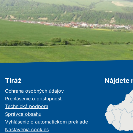
Tiráž
Nájdete 
Ochrana osobných údajov
Prehlásenie o prístupnosti
Technická podpora
Správca obsahu
Vyhlásenie o automatickom preklade
Nastavenia cookies