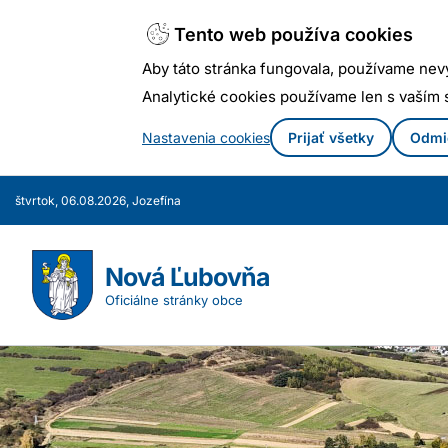
Tento web používa cookies
Aby táto stránka fungovala, používame nev
Analytické cookies používame len s vaším
Nastavenia cookies
Prijať všetky
Odmi
Prejsť
štvrtok, 06.08.2026, Jozefína
k
obsahu
Nová Ľubovňa
Oficiálne stránky obce