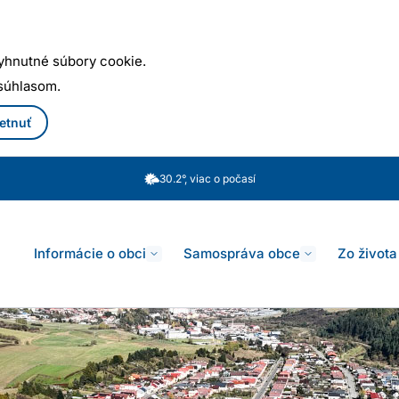
yhnutné súbory cookie.
 súhlasom.
etnuť
30.2°, viac o počasí
Informácie o obci
Samospráva obce
Zo života