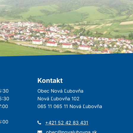
Kontakt
5:30
Obec Nová Ľubovňa
15:30
Nová Ľubovňa 102
7:00
065 11 065 11 Nová Ľubovňa
4:00
+421 52 42 83 431
obec@novalubovna.sk