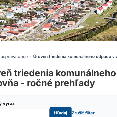
ospráva obce
Úroveň triedenia komunálneho odpadu v 
eň triedenia komunálneho
vňa - ročné prehľady
ý výraz
Hľadaj
Zrušiť filter