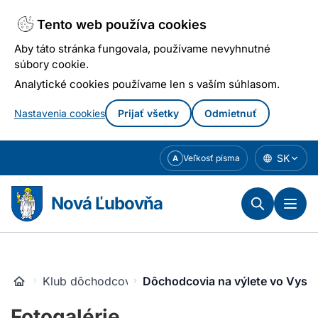
Tento web používa cookies
Aby táto stránka fungovala, používame nevyhnutné
súbory cookie.
Analytické cookies používame len s vaším súhlasom.
Nastavenia cookies
Prijať všetky
Odmietnuť
Prejsť
SK
Veľkosť písma
A
k
obsahu
Nová Ľubovňa
Klub dôchodcov
Dôchodcovia na výlete vo Vysok
Fotogalérie