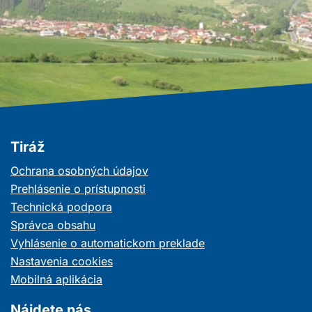
Tiráž
Ochrana osobných údajov
Prehlásenie o prístupnosti
Technická podpora
Správca obsahu
Vyhlásenie o automatickom preklade
Nastavenia cookies
Mobilná aplikácia
Nájdete nás