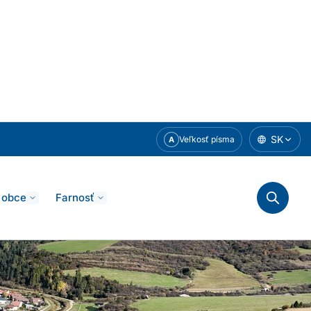
SK
Veľkosť písma
A
 obce
Farnosť