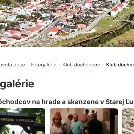
života obce
Fotogalérie
Klub dôchodcov
Klub dôchod
galérie
ôchodcov na hrade a skanzene v Starej Ľu