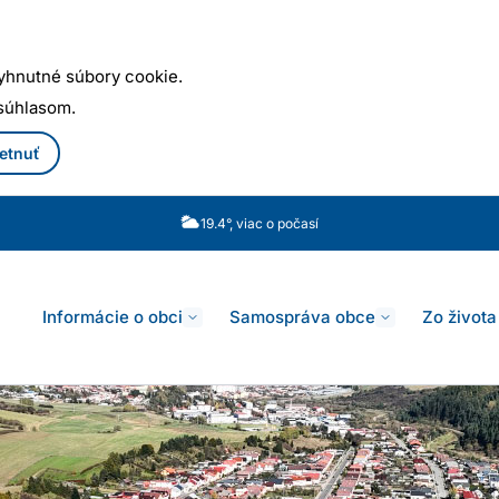
yhnutné súbory cookie.
 súhlasom.
etnuť
19.4°, viac o počasí
Informácie o obci
Samospráva obce
Zo života