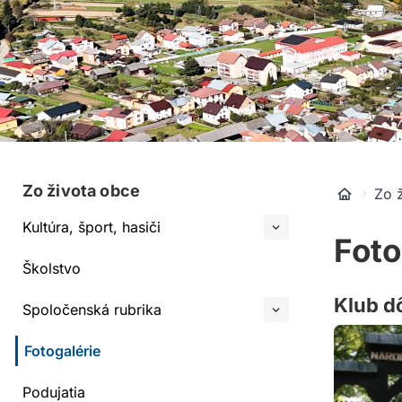
Zo života obce
Zo 
Kultúra, šport, hasiči
Foto
Školstvo
Klub d
Spoločenská rubrika
Fotogalérie
Podujatia