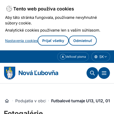
Tento web používa cookies
Aby táto stránka fungovala, používame nevyhnutné
súbory cookie.
Analytické cookies používame len s vaším súhlasom.
Nastavenia cookies
Prijať všetky
Odmietnuť
Prejsť
SK
Veľkosť písma
A
k
obsahu
Nová Ľubovňa
Podujatia v obci
Futbalové turnaje U13, U12, 01
Fotogalérie