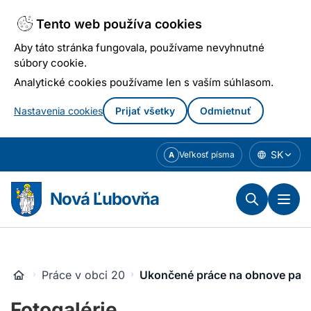
Tento web používa cookies
Aby táto stránka fungovala, používame nevyhnutné
súbory cookie.
Analytické cookies používame len s vaším súhlasom.
Nastavenia cookies
Prijať všetky
Odmietnuť
Prejsť
SK
Veľkosť písma
A
k
obsahu
Nová Ľubovňa
Práce v obci 2016
Ukončené práce na obnove park
Fotogalérie