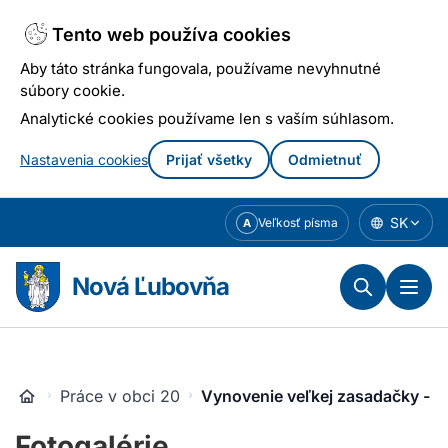
Tento web používa cookies
Aby táto stránka fungovala, používame nevyhnutné
súbory cookie.
Analytické cookies používame len s vaším súhlasom.
Nastavenia cookies
Prijať všetky
Odmietnuť
Prejsť
SK
Veľkosť písma
A
k
obsahu
Nová Ľubovňa
Práce v obci 2018
Vynovenie veľkej zasadačky - s
Fotogalérie