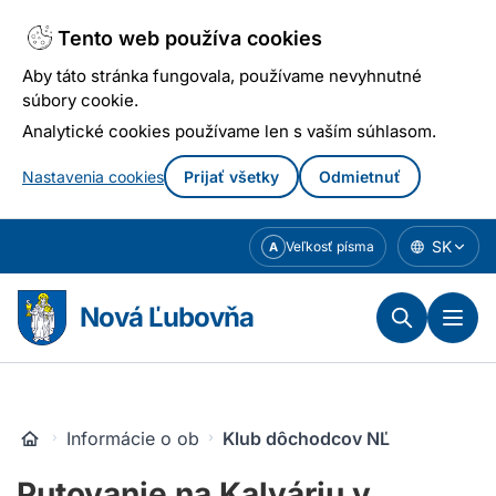
Tento web používa cookies
Aby táto stránka fungovala, používame nevyhnutné
súbory cookie.
Analytické cookies používame len s vaším súhlasom.
Nastavenia cookies
Prijať všetky
Odmietnuť
Prejsť
SK
Veľkosť písma
A
k
obsahu
Nová Ľubovňa
Informácie o obci
Klub dôchodcov NĽ
Putovanie na Kalváriu v