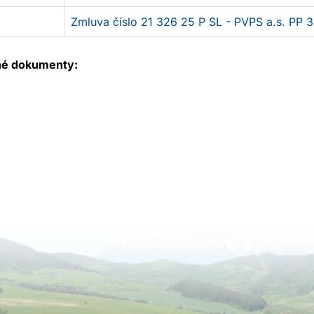
v
Zmluva číslo 21 326 25 P SL - PVPS a.s. PP
novom
okne
né dokumenty: