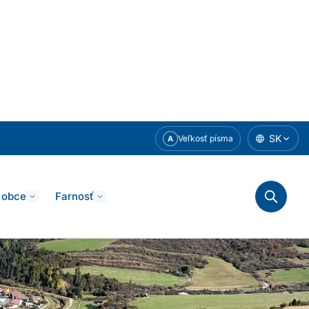
SK
Veľkosť písma
A
 obce
Farnosť