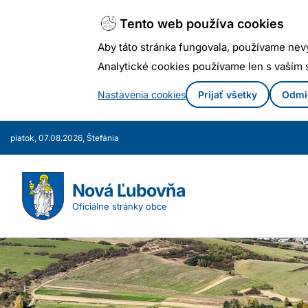
Tento web používa cookies
Aby táto stránka fungovala, používame nev
Analytické cookies používame len s vaším
Nastavenia cookies
Prijať všetky
Odmi
Prejsť
piatok, 07.08.2026, Štefánia
k
obsahu
Nová Ľubovňa
Oficiálne stránky obce