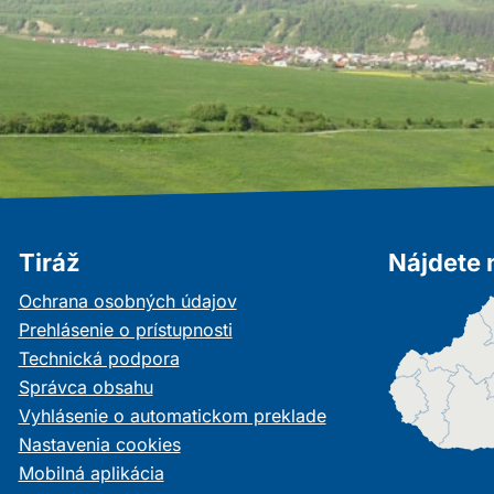
Tiráž
Nájdete 
Ochrana osobných údajov
Prehlásenie o prístupnosti
Technická podpora
Správca obsahu
Vyhlásenie o automatickom preklade
Nastavenia cookies
Mobilná aplikácia