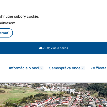
yhnutné súbory cookie.
 súhlasom.
etnuť
20.9°, viac o počasí
Informácie o obci
Samospráva obce
Zo života