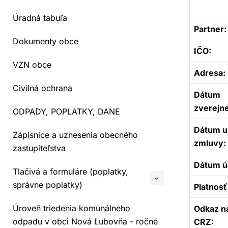
Úradná tabuľa
Partner:
Dokumenty obce
IČO:
VZN obce
Adresa:
Civilná ochrana
Dátum
zverejne
ODPADY, POPLATKY, DANE
Dátum u
Zápisnice a uznesenia obecného
zmluvy:
zastupiteľstva
Dátum úč
Tlačivá a formuláre (poplatky,
správne poplatky)
Platnosť
Úroveň triedenia komunálneho
Odkaz n
odpadu v obci Nová Ľubovňa - ročné
CRZ: