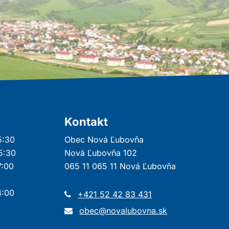
Kontakt
5:30
Obec Nová Ľubovňa
15:30
Nová Ľubovňa 102
7:00
065 11 065 11 Nová Ľubovňa
4:00
+421 52 42 83 431
obec@novalubovna.sk