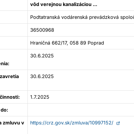
vôd verejnou kanalizáciou ...
Podtatranská vodárenská prevádzková spoloč
36500968
Hraničná 662/17, 058 89 Poprad
30.6.2025
nia:
zavretia
30.6.2025
innosti:
1.7.2025
 do:
Otvorí
a zmluvu v
https://crz.gov.sk/zmluva/10997152/
sa