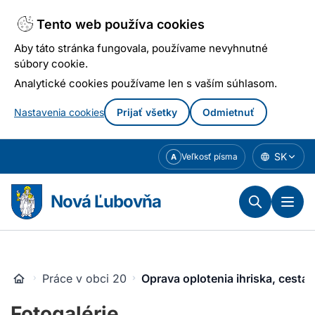
Tento web používa cookies
Aby táto stránka fungovala, používame nevyhnutné
súbory cookie.
Analytické cookies používame len s vaším súhlasom.
Nastavenia cookies
Prijať všetky
Odmietnuť
Prejsť
SK
Veľkosť písma
A
k
obsahu
Nová Ľubovňa
Práce v obci 2017
Oprava oplotenia ihriska, cesta 
Fotogalérie