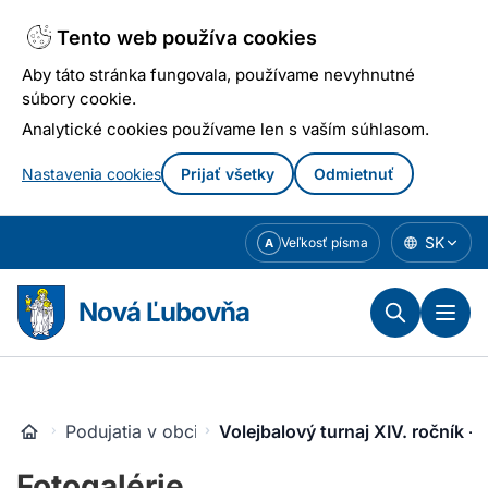
Tento web používa cookies
Aby táto stránka fungovala, používame nevyhnutné
súbory cookie.
Analytické cookies používame len s vaším súhlasom.
Nastavenia cookies
Prijať všetky
Odmietnuť
Prejsť
SK
Veľkosť písma
A
k
obsahu
Nová Ľubovňa
Podujatia v obci
Volejbalový turnaj XIV. ročník - 
Fotogalérie